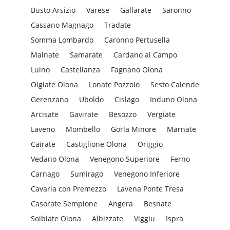
Busto Arsizio
Varese
Gallarate
Saronno
Cassano Magnago
Tradate
Somma Lombardo
Caronno Pertusella
Malnate
Samarate
Cardano al Campo
Luino
Castellanza
Fagnano Olona
Olgiate Olona
Lonate Pozzolo
Sesto Calende
Gerenzano
Uboldo
Cislago
Induno Olona
Arcisate
Gavirate
Besozzo
Vergiate
Laveno
Mombello
Gorla Minore
Marnate
Cairate
Castiglione Olona
Origgio
Vedano Olona
Venegono Superiore
Ferno
Carnago
Sumirago
Venegono Inferiore
Cavaria con Premezzo
Lavena Ponte Tresa
Casorate Sempione
Angera
Besnate
Solbiate Olona
Albizzate
Viggiu
Ispra