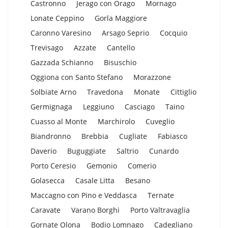
Castronno
Jerago con Orago
Mornago
Lonate Ceppino
Gorla Maggiore
Caronno Varesino
Arsago Seprio
Cocquio
Trevisago
Azzate
Cantello
Gazzada Schianno
Bisuschio
Oggiona con Santo Stefano
Morazzone
Solbiate Arno
Travedona
Monate
Cittiglio
Germignaga
Leggiuno
Casciago
Taino
Cuasso al Monte
Marchirolo
Cuveglio
Biandronno
Brebbia
Cugliate
Fabiasco
Daverio
Buguggiate
Saltrio
Cunardo
Porto Ceresio
Gemonio
Comerio
Golasecca
Casale Litta
Besano
Maccagno con Pino e Veddasca
Ternate
Caravate
Varano Borghi
Porto Valtravaglia
Gornate Olona
Bodio Lomnago
Cadegliano