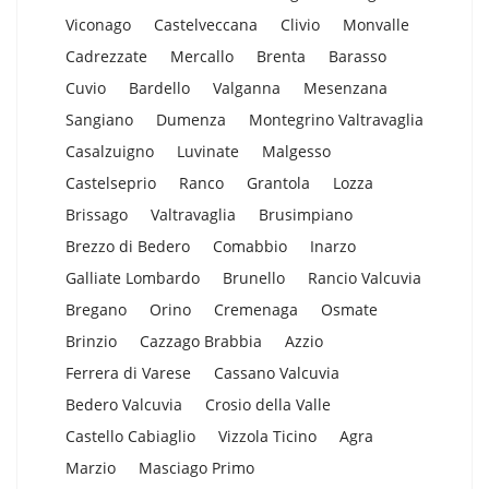
Viconago
Castelveccana
Clivio
Monvalle
Cadrezzate
Mercallo
Brenta
Barasso
Cuvio
Bardello
Valganna
Mesenzana
Sangiano
Dumenza
Montegrino Valtravaglia
Casalzuigno
Luvinate
Malgesso
Castelseprio
Ranco
Grantola
Lozza
Brissago
Valtravaglia
Brusimpiano
Brezzo di Bedero
Comabbio
Inarzo
Galliate Lombardo
Brunello
Rancio Valcuvia
Bregano
Orino
Cremenaga
Osmate
Brinzio
Cazzago Brabbia
Azzio
Ferrera di Varese
Cassano Valcuvia
Bedero Valcuvia
Crosio della Valle
Castello Cabiaglio
Vizzola Ticino
Agra
Marzio
Masciago Primo