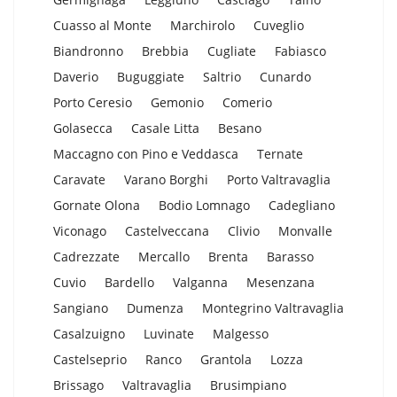
Cuasso al Monte
Marchirolo
Cuveglio
Biandronno
Brebbia
Cugliate
Fabiasco
Daverio
Buguggiate
Saltrio
Cunardo
Porto Ceresio
Gemonio
Comerio
Golasecca
Casale Litta
Besano
Maccagno con Pino e Veddasca
Ternate
Caravate
Varano Borghi
Porto Valtravaglia
Gornate Olona
Bodio Lomnago
Cadegliano
Viconago
Castelveccana
Clivio
Monvalle
Cadrezzate
Mercallo
Brenta
Barasso
Cuvio
Bardello
Valganna
Mesenzana
Sangiano
Dumenza
Montegrino Valtravaglia
Casalzuigno
Luvinate
Malgesso
Castelseprio
Ranco
Grantola
Lozza
Brissago
Valtravaglia
Brusimpiano