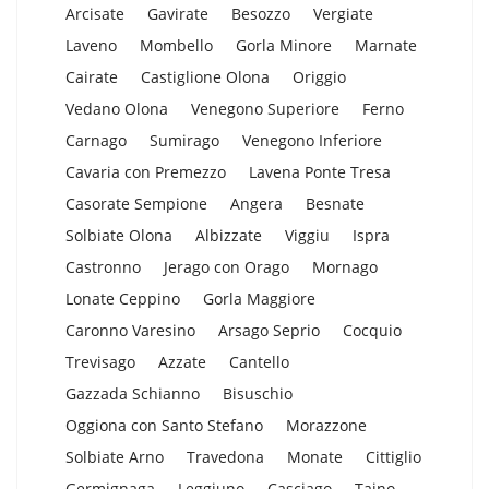
Arcisate
Gavirate
Besozzo
Vergiate
Laveno
Mombello
Gorla Minore
Marnate
Cairate
Castiglione Olona
Origgio
Vedano Olona
Venegono Superiore
Ferno
Carnago
Sumirago
Venegono Inferiore
Cavaria con Premezzo
Lavena Ponte Tresa
Casorate Sempione
Angera
Besnate
Solbiate Olona
Albizzate
Viggiu
Ispra
Castronno
Jerago con Orago
Mornago
Lonate Ceppino
Gorla Maggiore
Caronno Varesino
Arsago Seprio
Cocquio
Trevisago
Azzate
Cantello
Gazzada Schianno
Bisuschio
Oggiona con Santo Stefano
Morazzone
Solbiate Arno
Travedona
Monate
Cittiglio
Germignaga
Leggiuno
Casciago
Taino