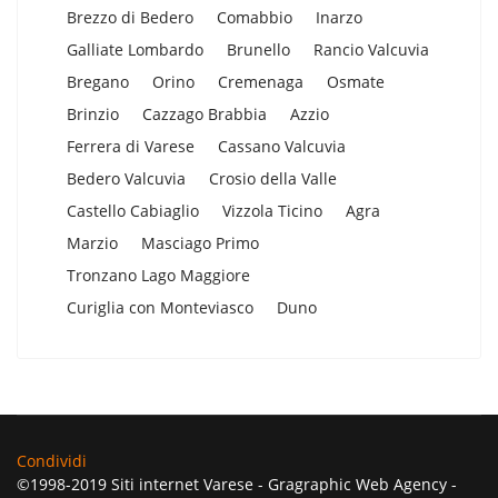
Brezzo di Bedero
Comabbio
Inarzo
Galliate Lombardo
Brunello
Rancio Valcuvia
Bregano
Orino
Cremenaga
Osmate
Brinzio
Cazzago Brabbia
Azzio
Ferrera di Varese
Cassano Valcuvia
Bedero Valcuvia
Crosio della Valle
Castello Cabiaglio
Vizzola Ticino
Agra
Marzio
Masciago Primo
Tronzano Lago Maggiore
Curiglia con Monteviasco
Duno
Condividi
©1998-2019 Siti internet Varese - Gragraphic Web Agency -