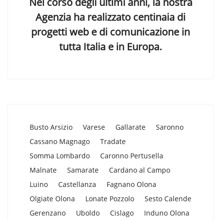
Nel corso degli ultimi anni, la nostra
Agenzia ha realizzato centinaia di
progetti web e di comunicazione in
tutta Italia e in Europa.
Busto Arsizio
Varese
Gallarate
Saronno
Cassano Magnago
Tradate
Somma Lombardo
Caronno Pertusella
Malnate
Samarate
Cardano al Campo
Luino
Castellanza
Fagnano Olona
Olgiate Olona
Lonate Pozzolo
Sesto Calende
Gerenzano
Uboldo
Cislago
Induno Olona